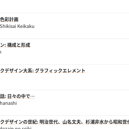
色彩計画
Shikisai Keikaku
ン: 構成と形成
n
クデザイン大系: グラフィックエレメント
話: 日々の中で…
 hanashi
クデザインの世紀: 明治世代、山名文夫、杉浦非水から昭和世
dezain no seiki