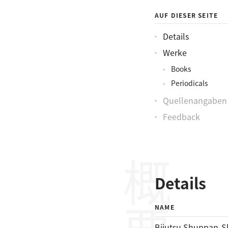
AUF DIESER SEITE
Details
Werke
Books
Periodicals
Quellenangaben
Feedback
概要
Details
NAME
Bijutsu Shuppan-S