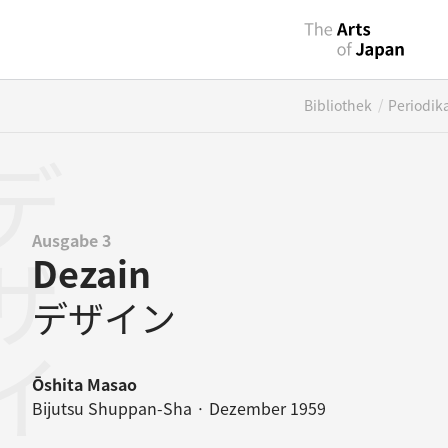
/
Bibliothek
Periodik
ザイン
Ausgabe 3
Dezain
デザイン
Ōshita Masao
Bijutsu Shuppan-Sha · Dezember 1959