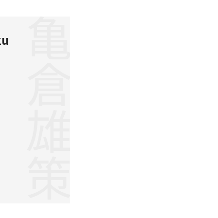
亀倉雄策
ku