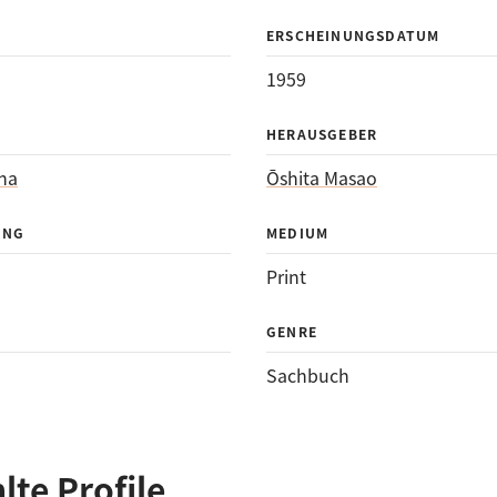
ERSCHEINUNGSDATUM
1959
HERAUSGEBER
ha
Ōshita Masao
UNG
MEDIUM
Print
GENRE
Sachbuch
te Profile