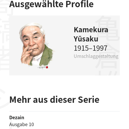
稿者
Ausgewählte Profile
亀倉雄策
Kamekura
Yūsaku
1915–1997
Umschlaggestaltung
Mehr aus dieser Serie
Dezain
Ausgabe 10