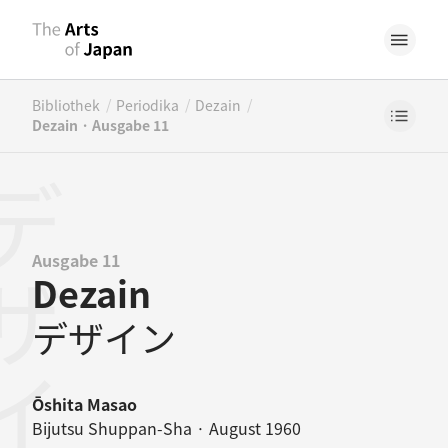
/
/
/
Bibliothek
Periodika
Dezain
Dezain · Ausgabe 11
ザイン
Ausgabe 11
Dezain
デザイン
Ōshita Masao
Bijutsu Shuppan-Sha · August 1960