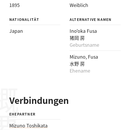
1895
Weiblich
NATIONALITÄT
ALTERNATIVE NAMEN
Japan
Ino'oka Fusa
猪岡 房
Geburtsname
Mizuno, Fusa
水野 房
Ehename
概要
Verbindungen
EHEPARTNER
Mizuno Toshikata