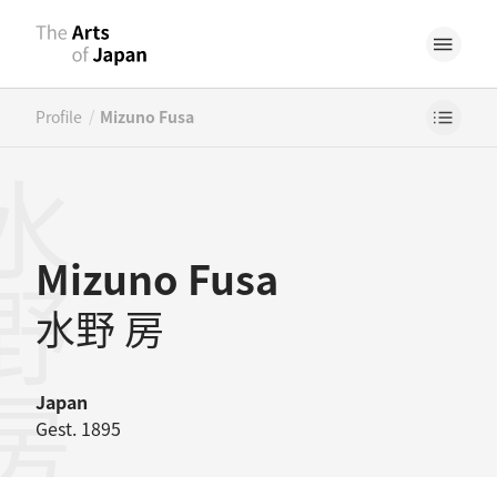
/
Profile
Mizuno Fusa
野房
Mizuno Fusa
水野 房
Japan
Gest. 1895