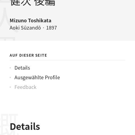
健次 後編
Mizuno Toshikata
Aoki Sūzandō · 1897
AUF DIESER SEITE
Details
Ausgewählte Profile
Feedback
Details