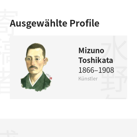
稿者
Ausgewählte Profile
水野年方
Mizuno
Toshikata
1866–1908
Künstler