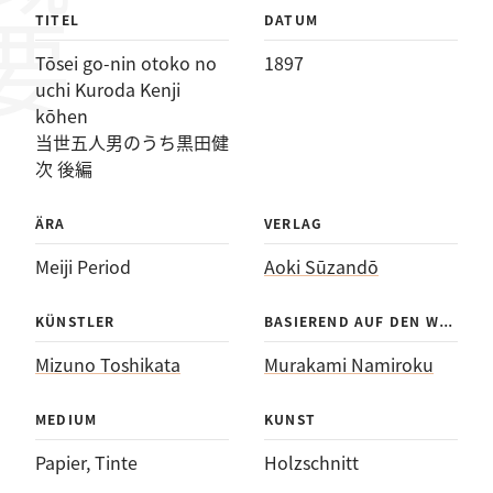
のうち黒田健次 後編
概要
TITEL
DATUM
Tōsei go-nin otoko no
1897
uchi Kuroda Kenji
kōhen
当世五人男のうち黒田健
次 後編
ÄRA
VERLAG
Meiji Period
Aoki Sūzandō
BAS
IEREND AUF DEN WERKEN VON
KÜNSTLER
Mizuno Toshikata
Murakami Namiroku
MEDIUM
KUNST
Papier
, 
Tinte
Holzschnitt