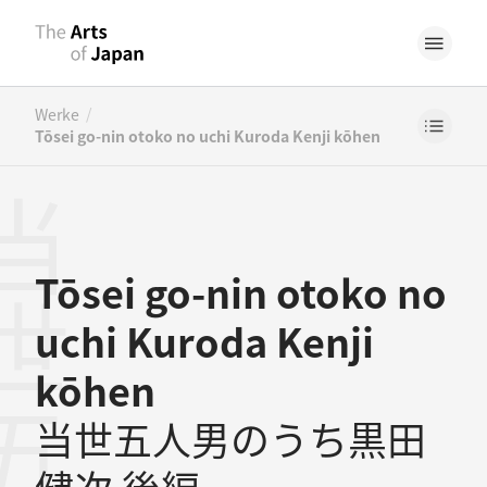
/
Werke
Tōsei go-nin otoko no uchi Kuroda Kenji kōhen
Tōsei go-nin otoko no
uchi Kuroda Kenji
kōhen
当世五人男のうち黒田