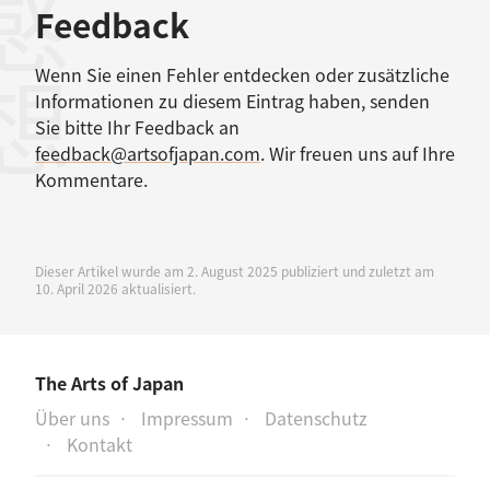
感想
Feedback
Wenn Sie einen Fehler entdecken oder zusätzliche
Informationen zu diesem Eintrag haben, senden
Sie bitte Ihr Feedback an
feedback@artsofjapan.com
. Wir freuen uns auf Ihre
Kommentare.
Dieser Artikel wurde am 2. August 2025 publiziert und zuletzt am
10. April 2026 aktualisiert.
The Arts of Japan
Über uns
Impressum
Datenschutz
Kontakt