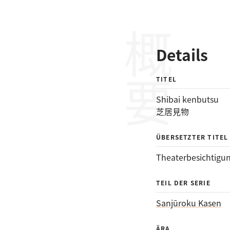
概要
Details
TITEL
Shibai kenbutsu
芝居見物
ÜBERSETZTER TITEL
Theaterbesichtigu
TEIL DER SERIE
Sanjūroku Kasen
ÄRA