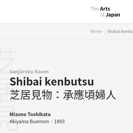
/
Werke
Shibai kenb
Sanjūroku Kasen
Shibai kenbutsu
芝居見物：承應頃婦人
Mizuno Toshikata
Akiyama Buemon · 1893