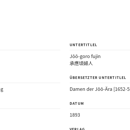
UNTERTITLEL
Jōō-goro fujin
承應頃婦人
ÜBERSETZTER UNTERTITLEL
ng
Damen der Jōō-Ära [1652-5
DATUM
1893
VERLAG