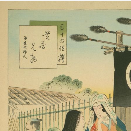
物：承應頃婦人