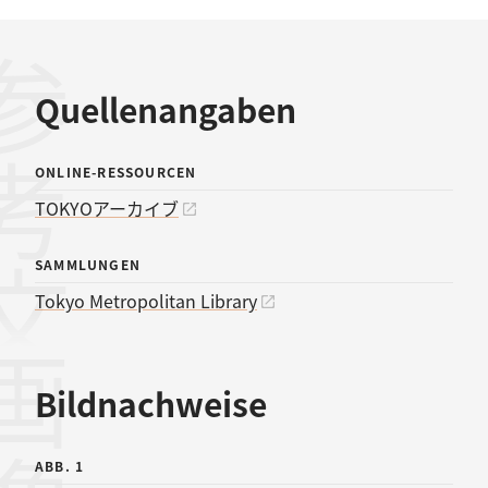
考文献
Quellenangaben
ONLINE-RESSOURCEN
TOKYOアーカイブ
SAMMLUNGEN
Tokyo Metropolitan Library
画像
Bildnachweise
ABB. 1