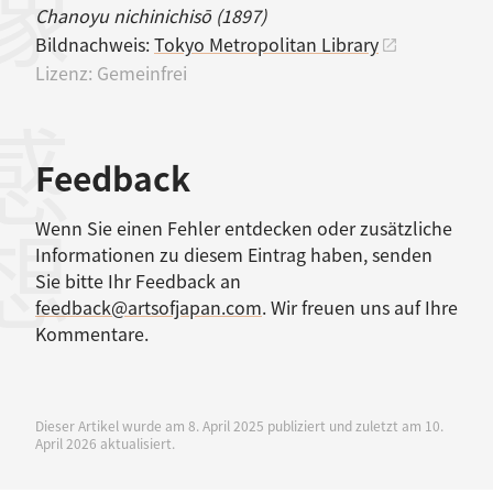
Chanoyu nichinichisō (1897)
Bildnachweis:
Tokyo Metropolitan Library
Lizenz:
Gemeinfrei
感想
Feedback
Wenn Sie einen Fehler entdecken oder zusätzliche
Informationen zu diesem Eintrag haben, senden
Sie bitte Ihr Feedback an
feedback@artsofjapan.com
. Wir freuen uns auf Ihre
Kommentare.
Dieser Artikel wurde am 8. April 2025 publiziert und zuletzt am 10.
April 2026 aktualisiert.