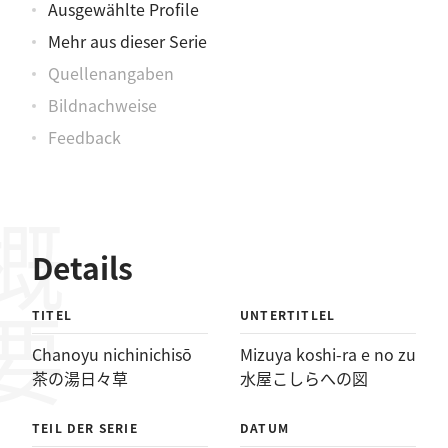
Ausgewählte Profile
Mehr aus dieser Serie
Quellenangaben
Bildnachweise
Feedback
概要
Details
TITEL
UNTERTITLEL
Chanoyu nichinichisō
Mizuya koshi-ra e no zu
茶の湯日々草
水屋こしらへの図
TEIL DER SERIE
DATUM