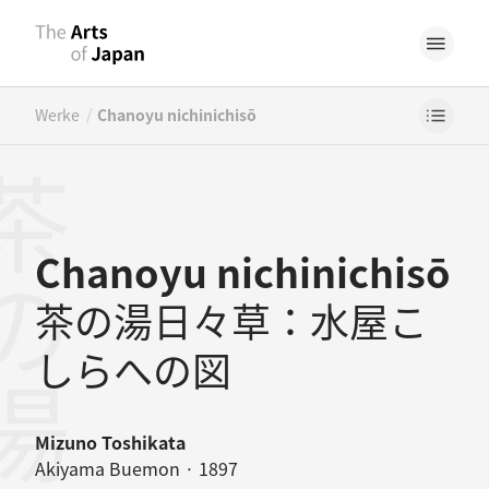
/
Werke
Chanoyu nichinichisō
Chanoyu nichinichisō
茶の湯日々草：水屋こ
しらへの図
Mizuno Toshikata
Akiyama Buemon · 1897