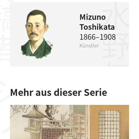
稿者
水野年方
Mizuno
Toshikata
1866–1908
Künstler
リーズ
Mehr aus dieser Serie