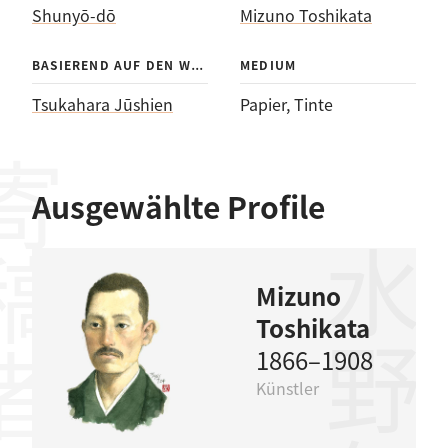
Shunyō-dō
Mizuno Toshikata
BAS
IEREND AUF DEN WERKEN VON
MEDIUM
Tsukahara Jūshien
Papier
, 
Tinte
稿者
Ausgewählte Profile
水野年方
Mizuno
Toshikata
1866–1908
Künstler