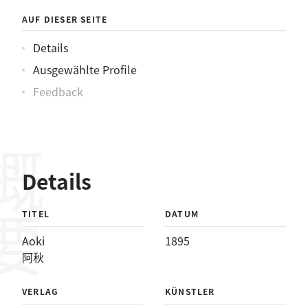
AUF DIESER SEITE
Details
Ausgewählte Profile
Feedback
概要
Details
TITEL
DATUM
Aoki
1895
阿秋
VERLAG
KÜNSTLER