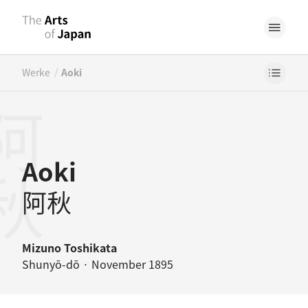
/
Werke
Aoki
阿秋
Aoki
阿秋
Mizuno Toshikata
Shunyō-dō · November 1895