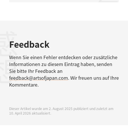
感想
Feedback
Wenn Sie einen Fehler entdecken oder zusätzliche
Informationen zu diesem Eintrag haben, senden
Sie bitte Ihr Feedback an
feedback@artsofjapan.com
. Wir freuen uns auf Ihre
Kommentare.
Dieser Artikel wurde am 2. August 2025 publiziert und zuletzt am
10. April 2026 aktualisiert.