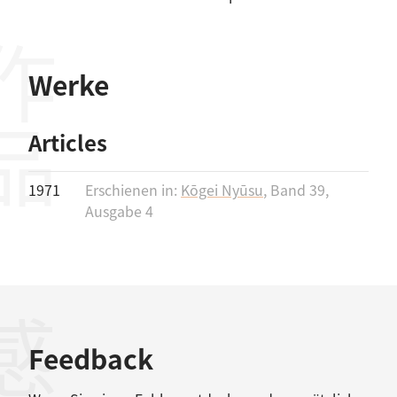
作品
Werke
Articles
1971
Erschienen in:
Kōgei Nyūsu
, Band 39,
Ausgabe 4
Feedback