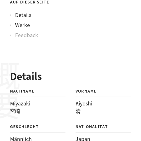
AUF DIESER SEITE
Details
Werke
Feedback
概要
Details
NACHNAME
VORNAME
Miyazaki
Kiyoshi
宮崎
清
GESCHLECHT
NATIONALITÄT
Männlich
Japan