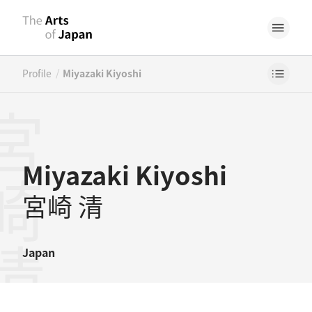
/
Profile
Miyazaki Kiyoshi
崎清
Miyazaki Kiyoshi
宮崎 清
Japan