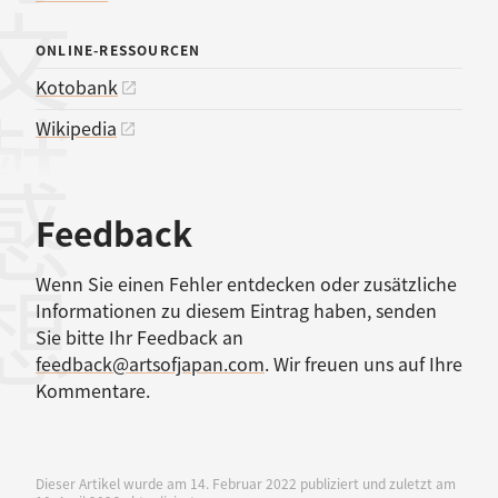
考文献
ONLINE-RESSOURCEN
Kotobank
Wikipedia
感想
Feedback
Wenn Sie einen Fehler entdecken oder zusätzliche
Informationen zu diesem Eintrag haben, senden
Sie bitte Ihr Feedback an
feedback@artsofjapan.com
. Wir freuen uns auf Ihre
Kommentare.
Dieser Artikel wurde am 14. Februar 2022 publiziert und zuletzt am