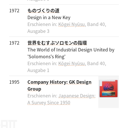
1972
ものづくりの道
Design in a New Key
Erschienen in:
Kōgei Nyūsu
, Band 40,
Ausgabe 3
1972
世界をむすぶソロモンの指環
The World of Industrial Design United by
'Solomons's Ring'
Erschienen in:
Kōgei Nyūsu
, Band 40,
Ausgabe 1
1995
Company History: GK Design
Group
Erschienen in:
Japanese Design:
A Survey Since 1950