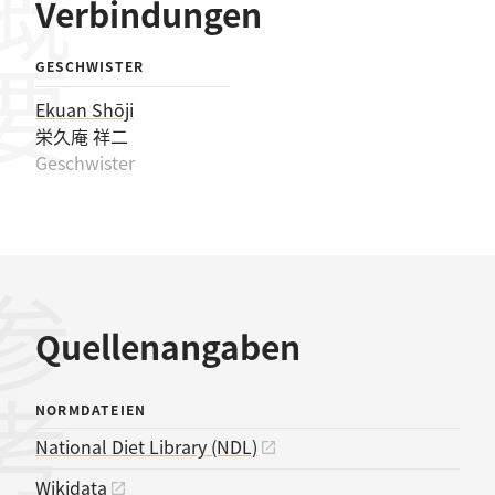
概要
Verbindungen
GESCHWISTER
Ekuan Shōji
栄久庵 祥二
Geschwister
Quellenangaben
NORMDATEIEN
National Diet Library (NDL)
Wikidata