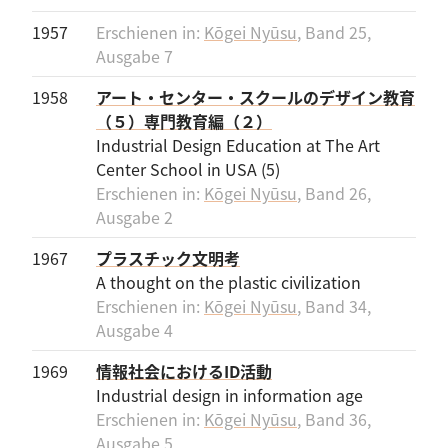
1957
Erschienen in:
Kōgei Nyūsu
, Band 25,
Ausgabe 7
1958
アート・センター・スクールのデザイン教育
（５）専門教育編（２）
Industrial Design Education at The Art
Center School in USA (5)
Erschienen in:
Kōgei Nyūsu
, Band 26,
Ausgabe 2
1967
プラスチック文明考
A thought on the plastic civilization
Erschienen in:
Kōgei Nyūsu
, Band 34,
Ausgabe 4
1969
情報社会におけるID活動
Industrial design in information age
Erschienen in:
Kōgei Nyūsu
, Band 36,
Ausgabe 5