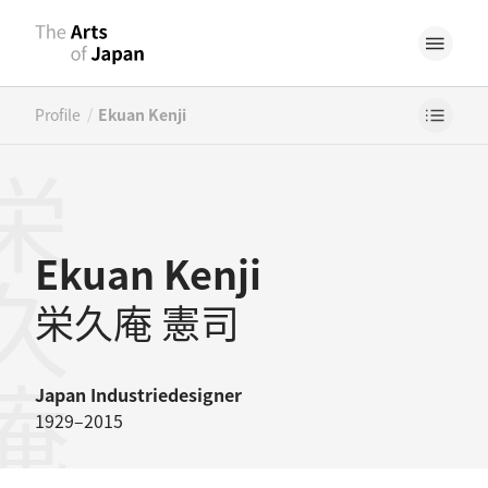
/
Profile
Ekuan Kenji
久庵憲司
Ekuan Kenji
栄久庵 憲司
Japan
Industriedesigner
1929–2015