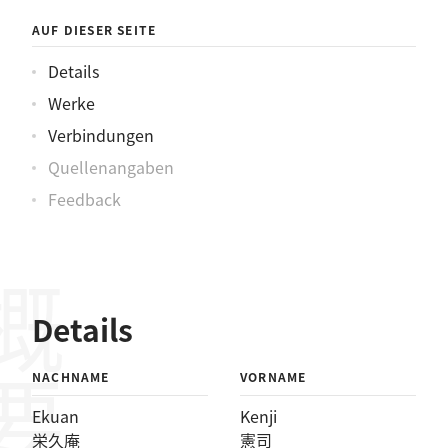
AUF DIESER SEITE
Details
Werke
Verbindungen
Quellenangaben
Feedback
概要
Details
NACHNAME
VORNAME
Ekuan
Kenji
栄久庵
憲司