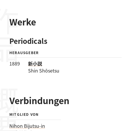
作品
Werke
Periodicals
HERAUSGEBER
1889
新小説
Shin Shōsetsu
概要
Verbindungen
MITGLIED VON
Nihon Bijutsu-in