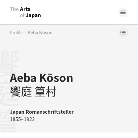
/
Profile
Aeba Kōson
庭篁村
Aeba Kōson
饗庭 篁村
Japan
Romanschriftsteller
1855–1922