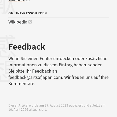
ONLINE-RESSOURCEN
Wikipedia
感想
Feedback
Wenn Sie einen Fehler entdecken oder zusätzliche
Informationen zu diesem Eintrag haben, senden
Sie bitte Ihr Feedback an
feedback@artsofjapan.com
. Wir freuen uns auf Ihre
Kommentare.
Dieser Artikel wurde am 27. August 2023 publiziert und zuletzt am
10. April 2026 aktualisiert.