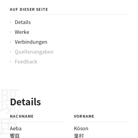
AUF DIESER SEITE
Details
Werke
Verbindungen
Quellenangaben
Feedback
概要
Details
NACHNAME
VORNAME
Aeba
Kōson
饗庭
篁村