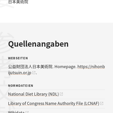
日本美術院
考文献
Quellenangaben
WEBSEITEN
公益財団法人日本美術院. Homepage.
https://nihonb
ijutsuin.or.jp
.
NORMDATEIEN
National Diet Library (NDL)
Library of Congress Name Authority File (LCNAF)
Wikidata