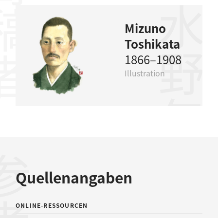
稿者
水野年方
Mizuno
Toshikata
1866–1908
Illustration
Quellenangaben
ONLINE-RESSOURCEN