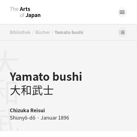
/
/
Bibliothek
Bücher
Yamato bushi
和武士
Yamato bushi
大和武士
Chizuka Reisui
Shunyō-dō · Januar 1896