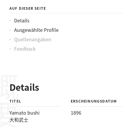
AUF DIESER SEITE
Details
Ausgewählte Profile
Quellenangaben
Feedback
概要
Details
TITEL
ERSCHEINUNGSDATUM
Yamato bushi
1896
大和武士