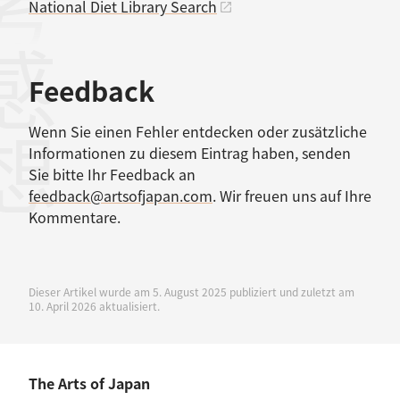
考文献
National Diet Library Search
感想
Feedback
Wenn Sie einen Fehler entdecken oder zusätzliche
Informationen zu diesem Eintrag haben, senden
Sie bitte Ihr Feedback an
feedback@artsofjapan.com
. Wir freuen uns auf Ihre
Kommentare.
Dieser Artikel wurde am 5. August 2025 publiziert und zuletzt am
10. April 2026 aktualisiert.
The Arts of Japan