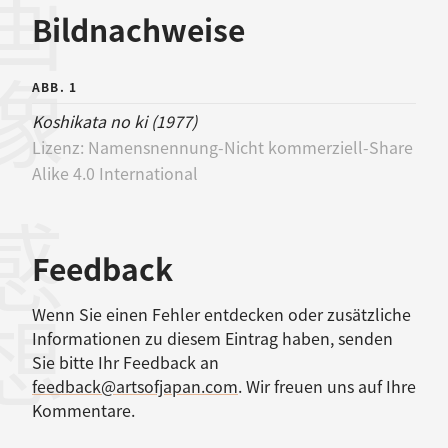
画像
Bildnachweise
ABB. 1
Koshikata no ki (1977)
Lizenz:
Namensnennung-Nicht kommerziell-Share
Alike 4.0 International
感想
Feedback
Wenn Sie einen Fehler entdecken oder zusätzliche
Informationen zu diesem Eintrag haben, senden
Sie bitte Ihr Feedback an
feedback@artsofjapan.com
. Wir freuen uns auf Ihre
Kommentare.