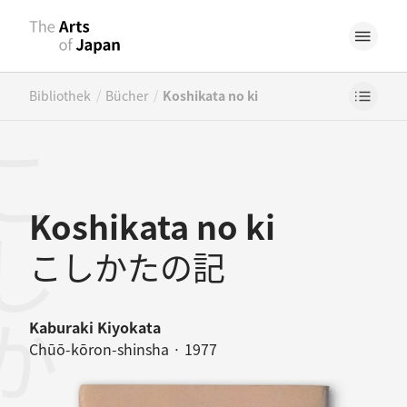
/
/
Bibliothek
Bücher
Koshikata no ki
かたの記
Koshikata no ki
こしかたの記
Kaburaki Kiyokata
Chūō-kōron-shinsha · 1977