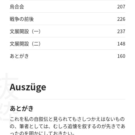
烏合会
207
戦争の前後
226
文展開設（一）
237
文展開設（二）
148
あとがき
160
抜粋
Auszüge
あとがき
これを私の自叙伝と見られてもさしつかえはないもの
の、筆者としては、むしろ追懐を叙するのが先きであ
ったのを明かにしておきたい。