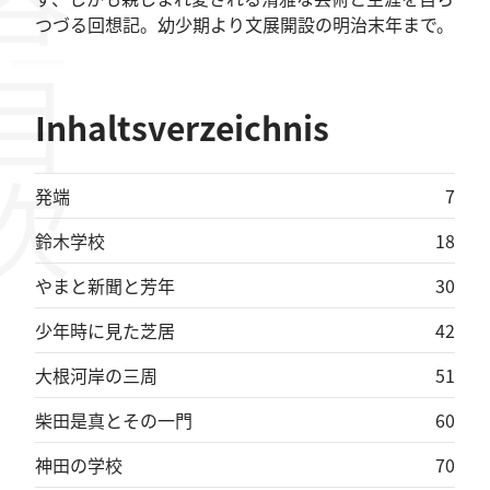
容紹介
つづる回想記。幼少期より文展開設の明治末年まで。
目次
Inhaltsverzeichnis
発端
7
鈴木学校
18
やまと新聞と芳年
30
少年時に見た芝居
42
大根河岸の三周
51
柴田是真とその一門
60
神田の学校
70