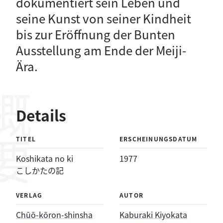
dokumentiert sein Leben und
seine Kunst von seiner Kindheit
bis zur Eröffnung der Bunten
Ausstellung am Ende der Meiji-
Ära.
概要
Details
TITEL
ERSCHEINUNGSDATUM
Koshikata no ki
1977
こしかたの記
VERLAG
AUTOR
Chūō-kōron-shinsha
Kaburaki Kiyokata