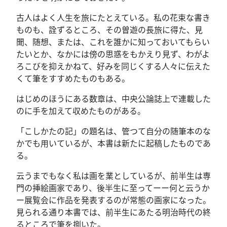
古人はよく人生を旅にたとえている。私の花束な書き
ものも、詮ずるところ、その曽遊の長旅に得た、見
聞、随想、または、これを誰かに知っておいてもらい
たいとか、なかには傍の思惑をもかえり見ず、わがよ
ろこびを抑えかねて、好みを同じくする人々に伝えた
くて筆をすすめたものもある。
はじめのほうにある数章は、中央公論誌上で連載した
のに手を加えて収めたものがある。
「こしかたの記」の題名は、管つて自分の随筆本のな
かでも用いているが、本書は新たに起稿したものであ
る。
云うまでもなく私は画を業としているが、前半生は専
門の挿絵画家であり、後半生に至ってーー何と云うか
ー展覧会に作品を発表するのが常態の画家になった。
見られる通り本書では、前半生にあたる明治時代の終
るところで筆を捌いた。