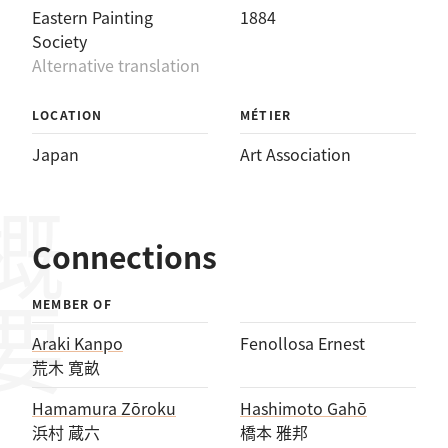
Eastern Painting
1884
Society
Alternative translation
LOCATION
MÉTIER
Japan
Art Association
概要
Connections
MEMBER OF
Araki Kanpo
Fenollosa Ernest
荒木 寛畝
Hamamura Zōroku
Hashimoto Gahō
浜村 蔵六
橋本 雅邦