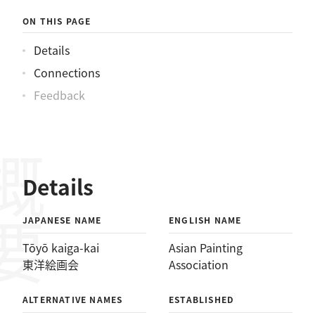
ON THIS PAGE
Details
Connections
Feedback
概要
Details
JAPANESE NAME
ENGLISH NAME
Tōyō kaiga-kai
Asian Painting
東洋絵画会
Association
ALTERNATIVE NAMES
ESTABLISHED