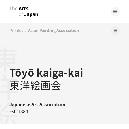
/
Profiles
Asian Painting Association
洋絵画会
Tōyō kaiga-kai
東洋絵画会
Japanese
Art Association
Est. 1884