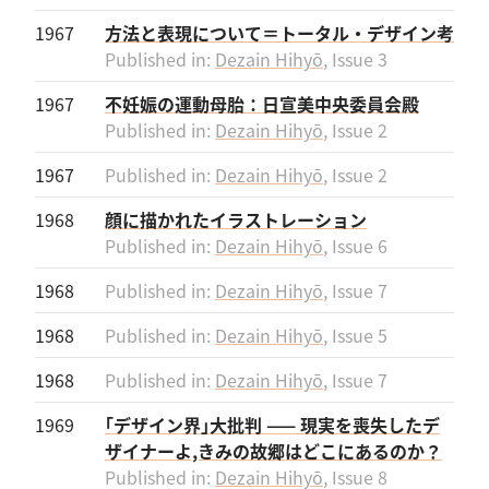
1967
方法と表現について＝トータル・デザイン考
Published in:
Dezain Hihyō
, Issue 3
1967
不妊娠の運動母胎：日宣美中央委員会殿
Published in:
Dezain Hihyō
, Issue 2
1967
Published in:
Dezain Hihyō
, Issue 2
1968
顔に描かれたイラストレーション
Published in:
Dezain Hihyō
, Issue 6
1968
Published in:
Dezain Hihyō
, Issue 7
1968
Published in:
Dezain Hihyō
, Issue 5
1968
Published in:
Dezain Hihyō
, Issue 7
1969
｢デザイン界｣大批判 —— 現実を喪失したデ
ザイナーよ,きみの故郷はどこにあるのか？
Published in:
Dezain Hihyō
, Issue 8