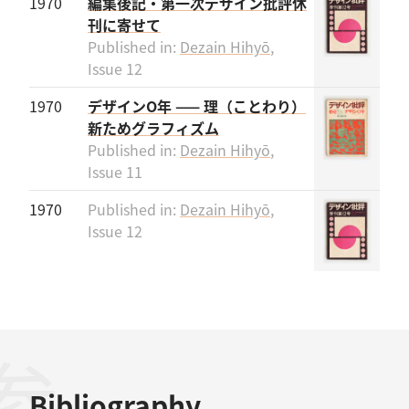
1970
編集後記・第一次デザイン批評休
刊に寄せて
Published in:
Dezain Hihyō
,
Issue 12
1970
デザインO年 —— 理（ことわり）
新ためグラフィズム
Published in:
Dezain Hihyō
,
Issue 11
1970
Published in:
Dezain Hihyō
,
Issue 12
Bibliography