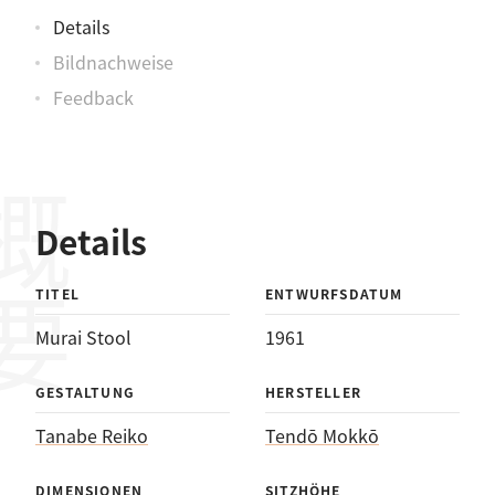
Details
Bildnachweise
Feedback
概要
Details
TITEL
ENTWURFSDATUM
Murai Stool
1961
GESTALTUNG
HERSTELLER
Tanabe Reiko
Tendō Mokkō
DIMENSIONEN
SITZHÖHE