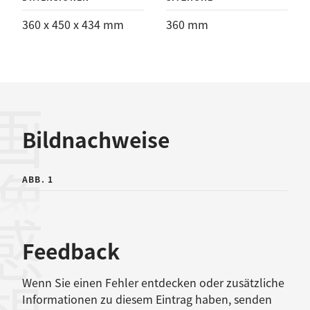
360 x 450 x 434 mm
360 mm
画像
Bildnachweise
ABB. 1
感想
Feedback
Wenn Sie einen Fehler entdecken oder zusätzliche
Informationen zu diesem Eintrag haben, senden