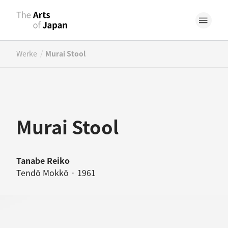
/
Werke
Murai Stool
Murai Stool
Tanabe Reiko
Tendō Mokkō · 1961