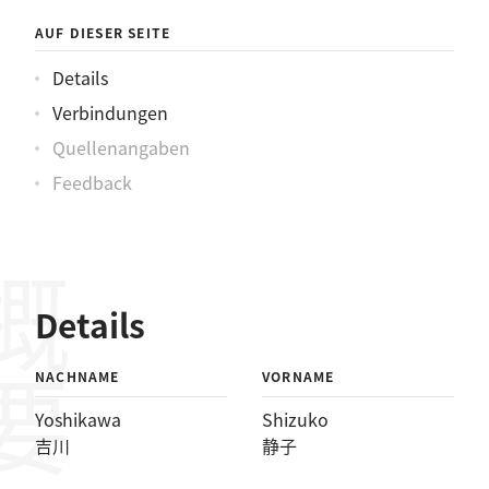
AUF DIESER SEITE
Details
Verbindungen
Quellenangaben
Feedback
概要
Details
NACHNAME
VORNAME
Yoshikawa
Shizuko
吉川
静子