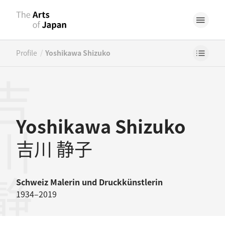
/
Profile
Yoshikawa Shizuko
川静子
Yoshikawa Shizuko
吉川 静子
Schweiz
Malerin
und
Druckkünstlerin
1934–2019