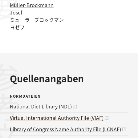
Müller-Brockmann
Josef
ミューラーブロックマン
ヨゼフ
考文献
Quellenangaben
NORMDATEIEN
National Diet Library (NDL)
Virtual International Authority File (VIAF)
Library of Congress Name Authority File (LCNAF)