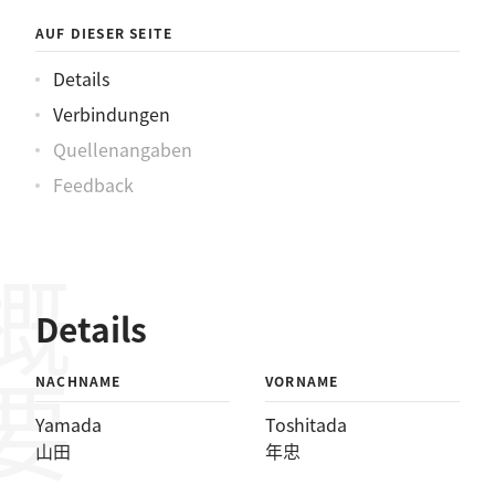
AUF DIESER SEITE
Details
Verbindungen
Quellenangaben
Feedback
概要
Details
NACHNAME
VORNAME
Yamada
Toshitada
山田
年忠