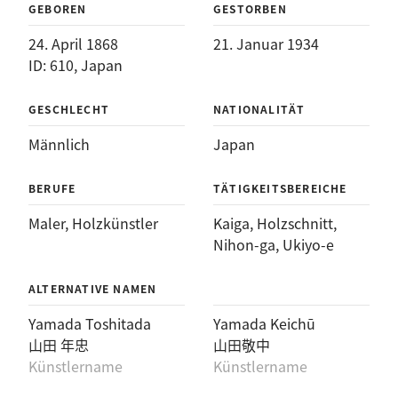
GEBOREN
GESTORBEN
24. April 1868
21. Januar 1934
ID: 610, Japan
GESCHLECHT
NATIONALITÄT
Männlich
Japan
BERUFE
TÄTIGKEITSBEREICHE
Maler
, 
Holzkünstler
Kaiga
, 
Holzschnitt
, 
Nihon-ga
, 
Ukiyo-e
ALTERNATIVE NAMEN
Yamada Toshitada
Yamada Keichū
山田 年忠
山田敬中
Künstlername
Künstlername