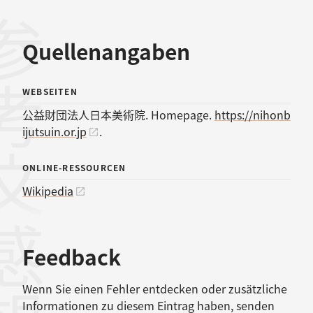
考文献
Quellenangaben
WEBSEITEN
公益財団法人日本美術院. Homepage.
https://nihonb
ijutsuin.or.jp
.
ONLINE-RESSOURCEN
Wikipedia
感想
Feedback
Wenn Sie einen Fehler entdecken oder zusätzliche
Informationen zu diesem Eintrag haben, senden