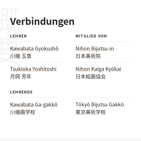
概要
Verbindungen
LEHRER
MITGLIED VON
Kawabata Gyokushō
Nihon Bijutsu-in
川端 玉章
日本美術院
Tsukioka Yoshitoshi
Nihon Kaiga Kyōkai
月岡 芳年
日本絵画協会
LEHRENDE
Kawabata Ga-gakkō
Tōkyō Bijutsu Gakkō
川端画学校
東京美術学校