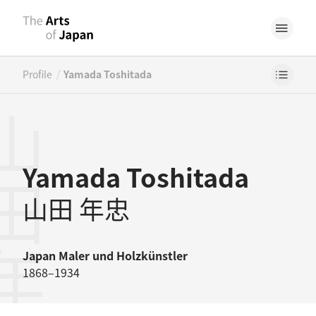
/
Profile
Yamada Toshitada
田年忠
Yamada Toshitada
山田 年忠
Japan
Maler
und
Holzkünstler
1868–1934