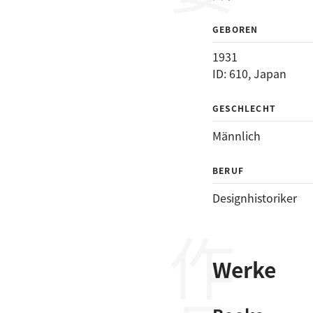
GEBOREN
1931
ID: 610, Japan
GESCHLECHT
Männlich
BERUF
Designhistoriker
作品
Werke