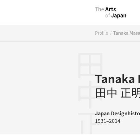
/
Profile
Tanaka Masa
田中正明
Tanaka 
田中 正
Japan
Designhisto
1931–2014