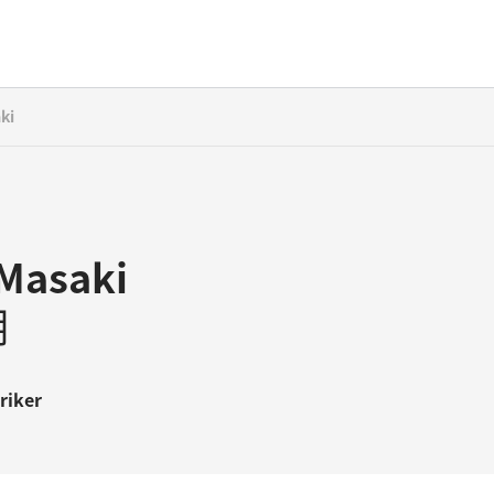
ki
Masaki
明
riker