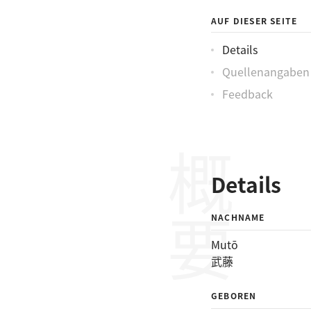
AUF DIESER SEITE
Details
Quellenangaben
Feedback
概要
Details
NACHNAME
Mutō
武藤
GEBOREN