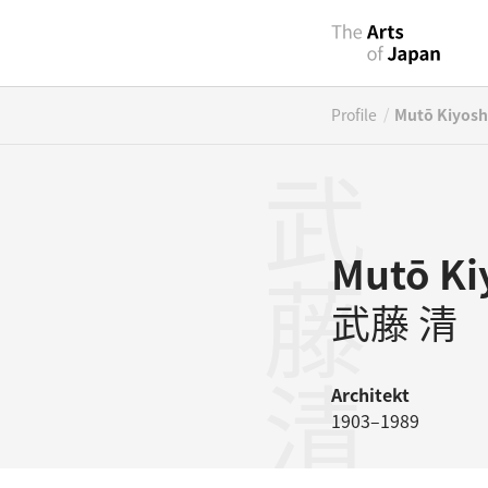
/
Profile
Mutō Kiyosh
武藤清
Mutō Ki
武藤 清
Architekt
1903–1989