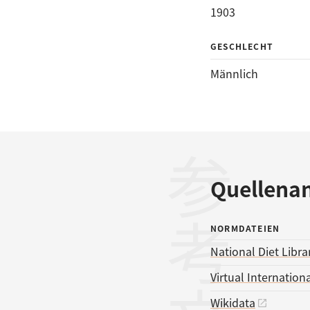
1903
GESCHLECHT
Männlich
参考文献
Quellena
NORMDATEIEN
National Diet Libra
Virtual Internationa
Wikidata