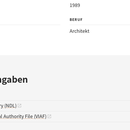
1989
BERUF
Architekt
ngaben
ry (NDL)
l Authority File (VIAF)