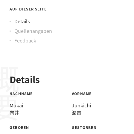
AUF DIESER SEITE
Details
Quellenangaben
Feedback
概要
Details
NACHNAME
VORNAME
Mukai
Junkichi
向井
潤吉
GEBOREN
GESTORBEN