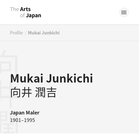
/
Profile
Mukai Junkichi
井潤吉
Mukai Junkichi
向井 潤吉
Japan
Maler
1901–1995