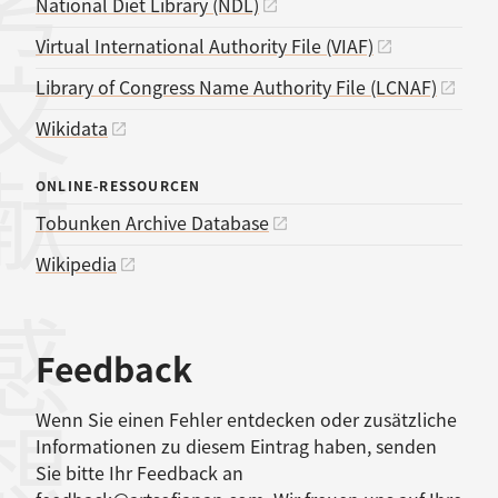
考文献
National Diet Library (NDL)
Virtual International Authority File (VIAF)
Library of Congress Name Authority File (LCNAF)
Wikidata
ONLINE-RESSOURCEN
Tobunken Archive Database
Wikipedia
感想
Feedback
Wenn Sie einen Fehler entdecken oder zusätzliche
Informationen zu diesem Eintrag haben, senden
Sie bitte Ihr Feedback an