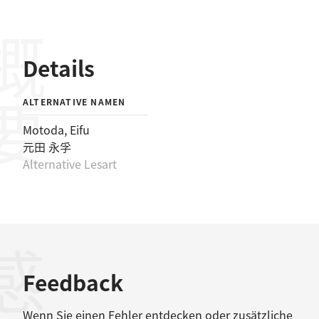
概要
Details
ALTERNATIVE NAMEN
Motoda, Eifu
元田 永孚
Alternative Lesart
感想
Feedback
Wenn Sie einen Fehler entdecken oder zusätzliche