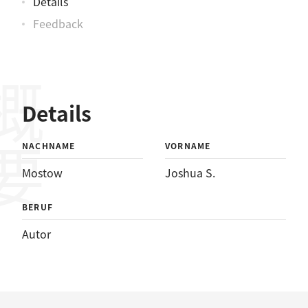
Details
Feedback
概要
Details
NACHNAME
VORNAME
Mostow
Joshua S.
BERUF
Autor