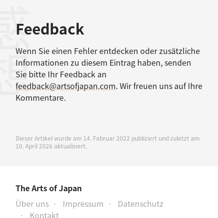
感想
Feedback
Wenn Sie einen Fehler entdecken oder zusätzliche
Informationen zu diesem Eintrag haben, senden
Sie bitte Ihr Feedback an
feedback@artsofjapan.com
. Wir freuen uns auf Ihre
Kommentare.
Dieser Artikel wurde am 14. Februar 2022 publiziert und zuletzt am
10. April 2026 aktualisiert.
The Arts of Japan
Über uns
Impressum
Datenschutz
Kontakt