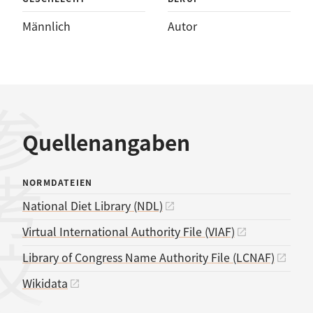
Männlich
Autor
考文献
Quellenangaben
NORMDATEIEN
National Diet Library (NDL)
Virtual International Authority File (VIAF)
Library of Congress Name Authority File (LCNAF)
Wikidata