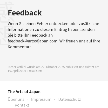
感想
Feedback
Wenn Sie einen Fehler entdecken oder zusätzliche
Informationen zu diesem Eintrag haben, senden
Sie bitte Ihr Feedback an
feedback@artsofjapan.com
. Wir freuen uns auf Ihre
Kommentare.
Dieser Artikel wurde am 27. Oktober 2025 publiziert und zuletzt am
10. April 2026 aktualisiert.
The Arts of Japan
Über uns
Impressum
Datenschutz
Kontakt