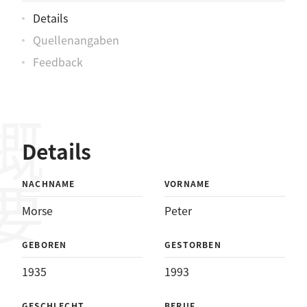
Details
Quellenangaben
Feedback
概要
Details
NACHNAME
VORNAME
Morse
Peter
GEBOREN
GESTORBEN
1935
1993
GESCHLECHT
BERUF