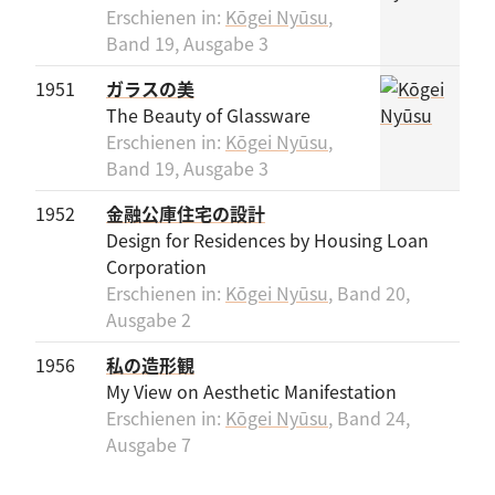
Erschienen in:
Kōgei Nyūsu
,
Band 19, Ausgabe 3
1951
ガラスの美
The Beauty of Glassware
Erschienen in:
Kōgei Nyūsu
,
Band 19, Ausgabe 3
1952
金融公庫住宅の設計
Design for Residences by Housing Loan
Corporation
Erschienen in:
Kōgei Nyūsu
, Band 20,
Ausgabe 2
1956
私の造形観
My View on Aesthetic Manifestation
Erschienen in:
Kōgei Nyūsu
, Band 24,
Ausgabe 7