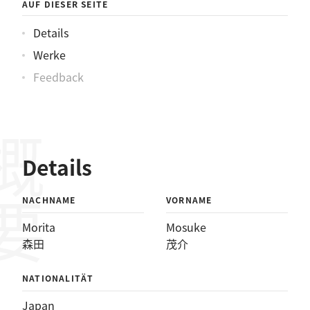
AUF DIESER SEITE
Details
Werke
Feedback
概要
Details
NACHNAME
VORNAME
Morita
Mosuke
森田
茂介
NATIONALITÄT
Japan