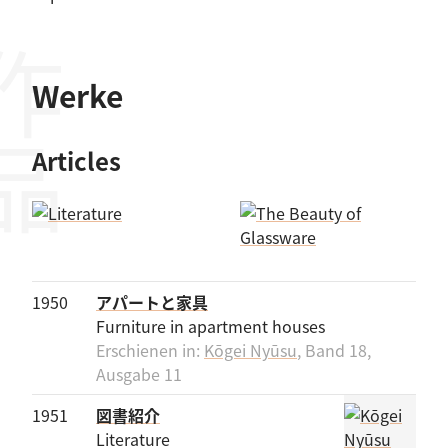
作品
Werke
Articles
1950
アパートと家具
Furniture in apartment houses
Erschienen in:
Kōgei Nyūsu
, Band 18,
Ausgabe 11
1951
図書紹介
Literature