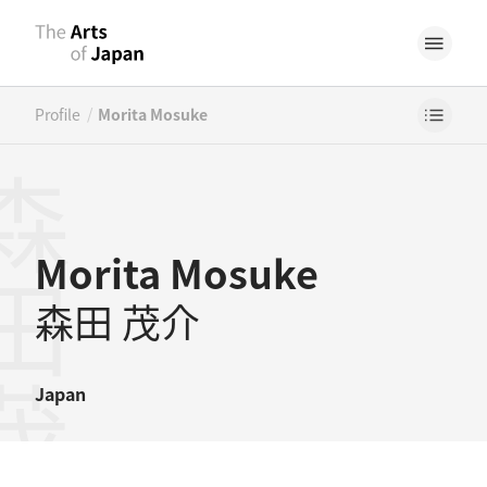
/
Profile
Morita Mosuke
田茂介
Morita Mosuke
森田 茂介
Japan