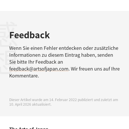
感想
Feedback
Wenn Sie einen Fehler entdecken oder zusätzliche
Informationen zu diesem Eintrag haben, senden
Sie bitte Ihr Feedback an
feedback@artsofjapan.com
. Wir freuen uns auf Ihre
Kommentare.
Dieser Artikel wurde am 14. Februar 2022 publiziert und zuletzt am
10. April 2026 aktualisiert.