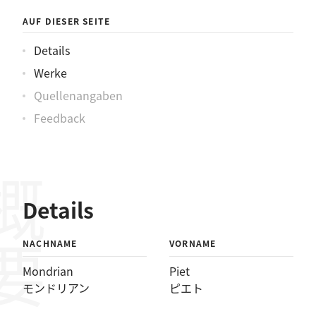
リアンピエト
AUF DIESER SEITE
Details
Werke
Quellenangaben
Feedback
概要
Details
NACHNAME
VORNAME
Mondrian
Piet
モンドリアン
ピエト