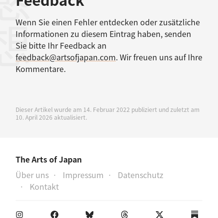
感想
Wenn Sie einen Fehler entdecken oder zusätzliche
Informationen zu diesem Eintrag haben, senden
Sie bitte Ihr Feedback an
feedback@artsofjapan.com
. Wir freuen uns auf Ihre
Kommentare.
Dieser Artikel wurde am 14. Februar 2022 publiziert und zuletzt am
10. April 2026 aktualisiert.
The Arts of Japan
Über uns
Impressum
Datenschutz
Kontakt