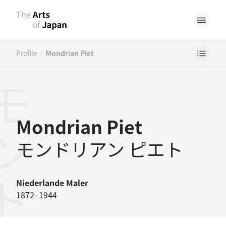
/
Profile
Mondrian Piet
Mondrian Piet
モンドリアン ピエト
Niederlande
Maler
1872–1944