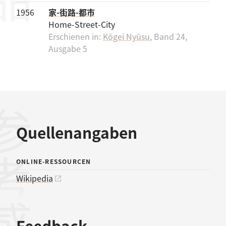
1956
家-街路-都市
Home-Street-City
Erschienen in:
Kōgei Nyūsu
, Band 24,
Ausgabe 5
考文献
Quellenangaben
ONLINE-RESSOURCEN
Wikipedia
Feedback