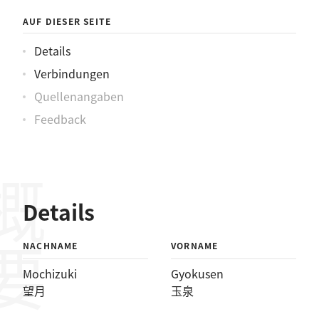
AUF DIESER SEITE
Details
Verbindungen
Quellenangaben
Feedback
概要
Details
NACHNAME
VORNAME
Mochizuki
Gyokusen
望月
玉泉