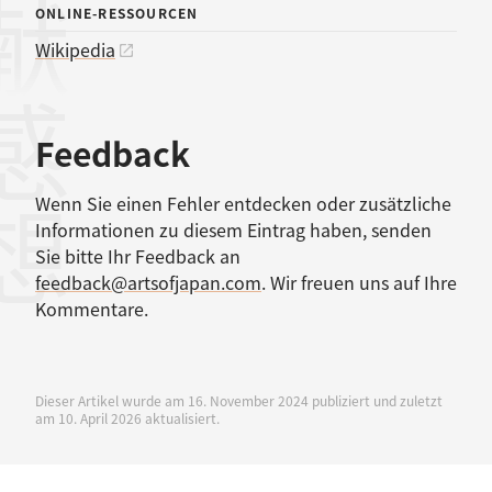
ONLINE-RESSOURCEN
Wikipedia
感想
Feedback
Wenn Sie einen Fehler entdecken oder zusätzliche
Informationen zu diesem Eintrag haben, senden
Sie bitte Ihr Feedback an
feedback@artsofjapan.com
. Wir freuen uns auf Ihre
Kommentare.
Dieser Artikel wurde am 16. November 2024 publiziert und zuletzt
am 10. April 2026 aktualisiert.