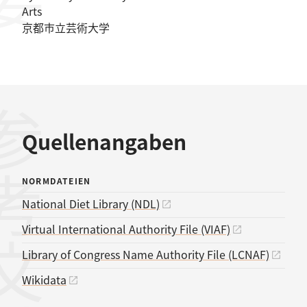
Arts
京都市立芸術大学
考文献
Quellenangaben
NORMDATEIEN
National Diet Library (NDL)
Virtual International Authority File (VIAF)
Library of Congress Name Authority File (LCNAF)
Wikidata