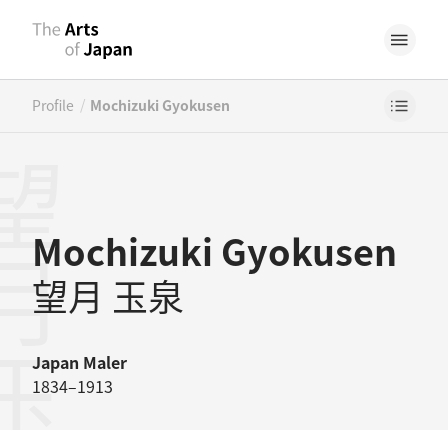
/
Profile
Mochizuki Gyokusen
月玉泉
Mochizuki Gyokusen
望月 玉泉
Japan
Maler
1834–1913