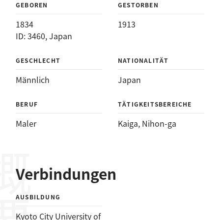
GEBOREN
GESTORBEN
1834
1913
ID: 3460, Japan
GESCHLECHT
NATIONALITÄT
Männlich
Japan
BERUF
TÄTIGKEITSBEREICHE
Maler
Kaiga
, 
Nihon-ga
概要
Verbindungen
AUSBILDUNG
Kyoto City University of