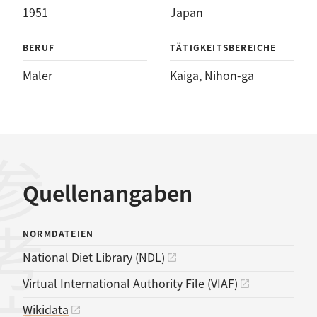
1951
Japan
BERUF
TÄTIGKEITSBEREICHE
Maler
Kaiga
, 
Nihon-ga
考文献
Quellenangaben
NORMDATEIEN
National Diet Library (NDL)
Virtual International Authority File (VIAF)
Wikidata