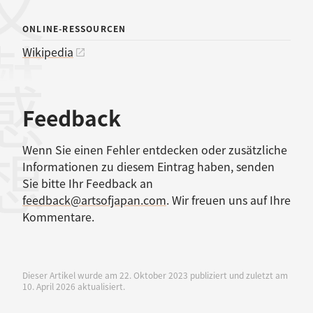
ONLINE-RESSOURCEN
Wikipedia
感想
Feedback
Wenn Sie einen Fehler entdecken oder zusätzliche
Informationen zu diesem Eintrag haben, senden
Sie bitte Ihr Feedback an
feedback@artsofjapan.com
. Wir freuen uns auf Ihre
Kommentare.
Dieser Artikel wurde am 22. Oktober 2023 publiziert und zuletzt am
10. April 2026 aktualisiert.