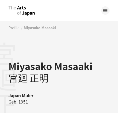
/
Profile
Miyasako Masaaki
廻正明
Miyasako Masaaki
宮廻 正明
Japan
Maler
Geb. 1951