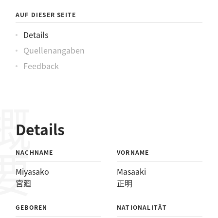
AUF DIESER SEITE
Details
Quellenangaben
Feedback
概要
Details
NACHNAME
VORNAME
Miyasako
Masaaki
宮廻
正明
GEBOREN
NATIONALITÄT