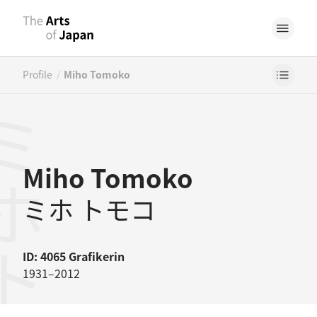
/
Profile
Miho Tomoko
ホトモコ
Miho Tomoko
ミホ トモコ
ID: 4065
Grafikerin
1931–2012