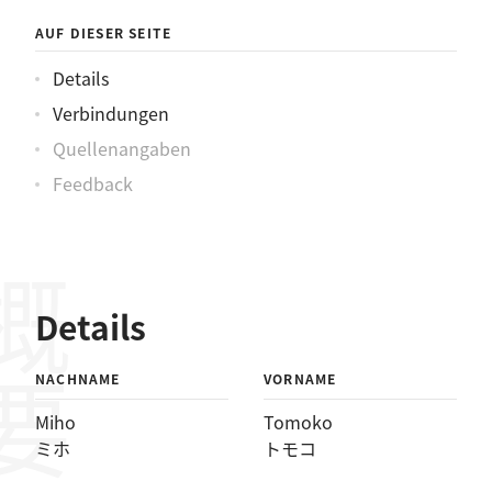
AUF DIESER SEITE
Details
Verbindungen
Quellenangaben
Feedback
概要
Details
NACHNAME
VORNAME
Miho
Tomoko
ミホ
トモコ