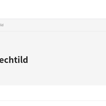
ild
echtild