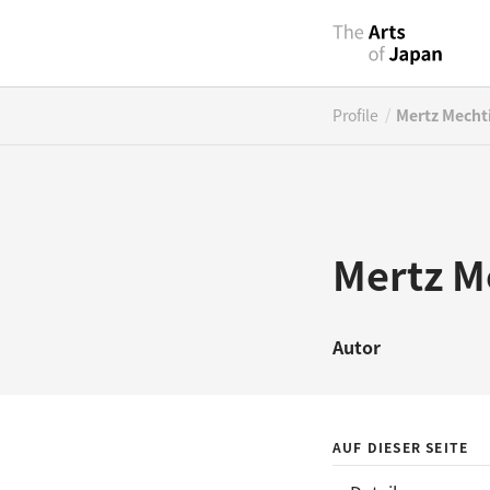
/
Profile
Mertz Mecht
Mertz M
Autor
AUF DIESER SEITE