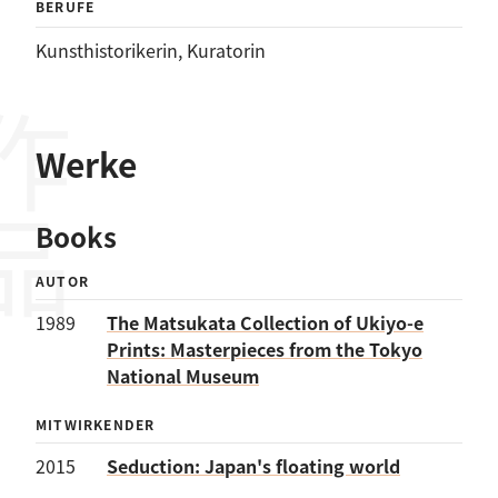
BERUFE
Kunsthistorikerin
, 
Kuratorin
作品
Werke
Books
AUTOR
1989
The Matsukata Collection of Ukiyo-e
Prints: Masterpieces from the Tokyo
National Museum
MITWIRKENDER
2015
Seduction: Japan's floating world