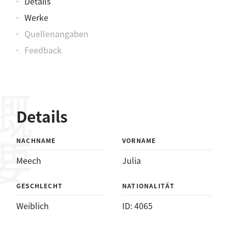
Details
Werke
Quellenangaben
Feedback
概要
Details
NACHNAME
VORNAME
Meech
Julia
GESCHLECHT
NATIONALITÄT
Weiblich
ID: 4065