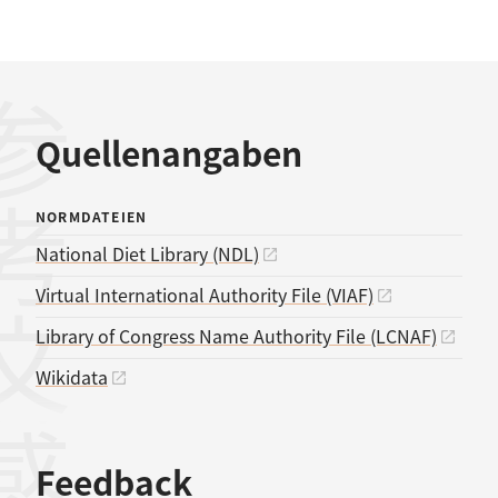
考文献
Quellenangaben
NORMDATEIEN
National Diet Library (NDL)
Virtual International Authority File (VIAF)
Library of Congress Name Authority File (LCNAF)
Wikidata
Feedback