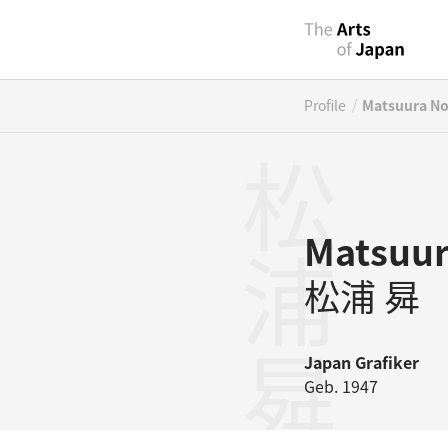
/
Profile
Matsuura N
松浦曻
Matsuu
松浦 曻
Japan
Grafiker
Geb. 1947