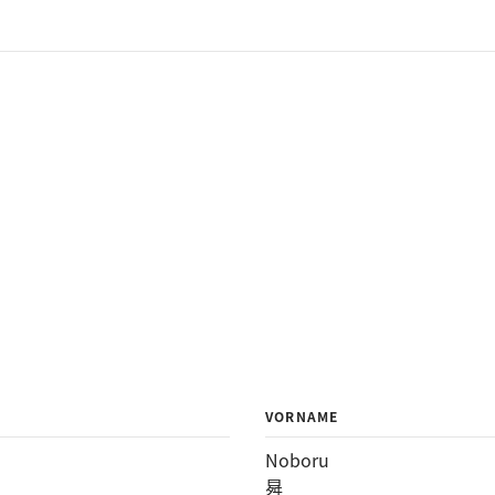
VORNAME
Noboru
曻