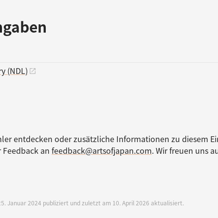
ngaben
ry (NDL)
ler entdecken oder zusätzliche Informationen zu diesem Ei
hr Feedback an
feedback@artsofjapan.com
. Wir freuen uns au
5. Januar 2024 publiziert und zuletzt am 10. April 2026 aktualisiert.