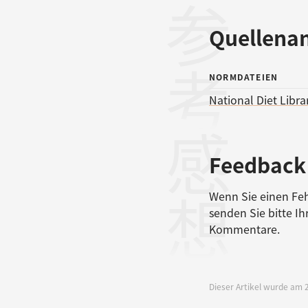
参考文献
Quellena
NORMDATEIEN
National Diet Libra
感想
Feedback
Wenn Sie einen Feh
senden Sie bitte I
Kommentare.
Dieser Artikel wurde am 2