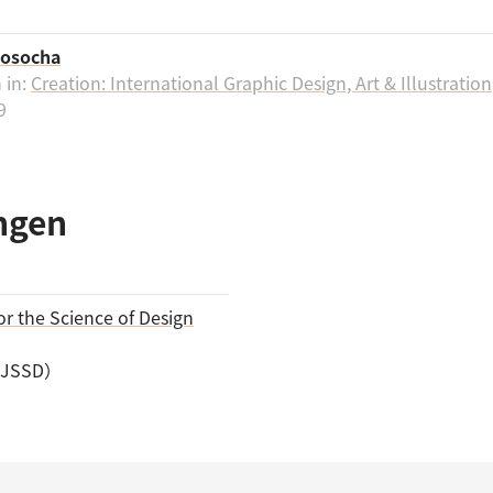
Rosocha
 in:
Creation: International Graphic Design, Art & Illustration
9
ngen
or the Science of Design
SSD）