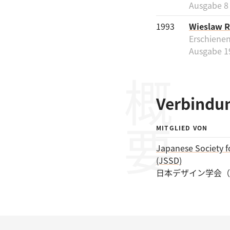
Ausgabe 8
1993
Wieslaw 
Erschienen
Ausgabe 1
概要
Verbindu
MITGLIED VON
Japanese Society f
(JSSD)
日本デザイン学会（J