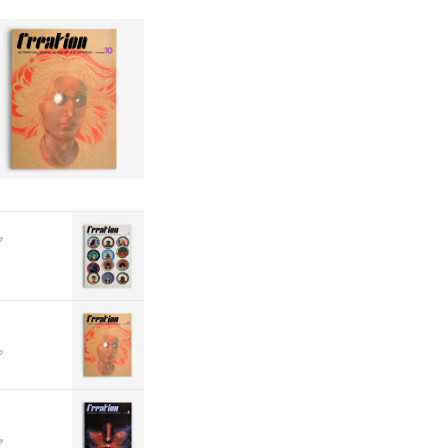
,
,
,