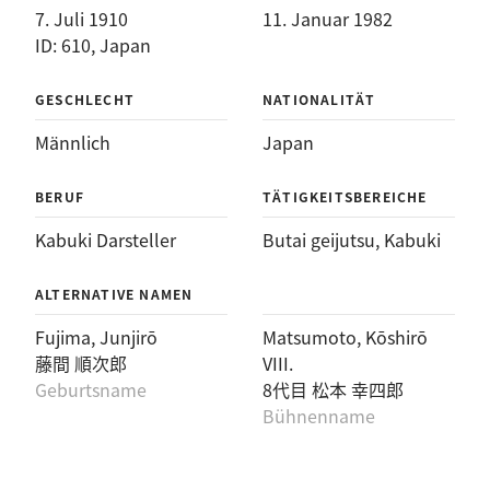
7. Juli 1910
11. Januar 1982
ID: 610, Japan
GESCHLECHT
NATIONALITÄT
Männlich
Japan
BERUF
TÄTIGKEITSBEREICHE
Kabuki Darsteller
Butai geijutsu
, 
Kabuki
ALTERNATIVE NAMEN
Fujima, Junjirō
Matsumoto, Kōshirō
藤間 順次郎
VIII.
Geburtsname
8代目 松本 幸四郎
Bühnenname