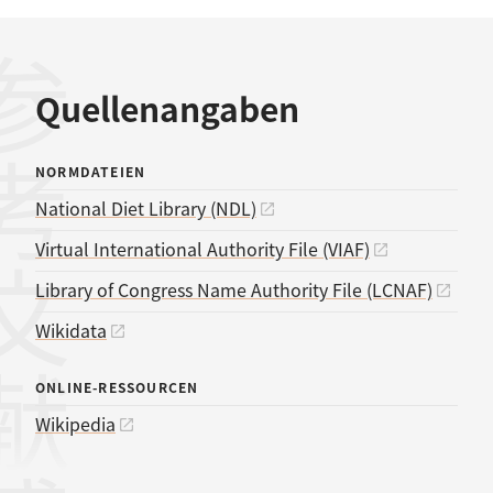
考文献
Quellenangaben
NORMDATEIEN
National Diet Library (NDL)
Virtual International Authority File (VIAF)
Library of Congress Name Authority File (LCNAF)
Wikidata
ONLINE-RESSOURCEN
Wikipedia