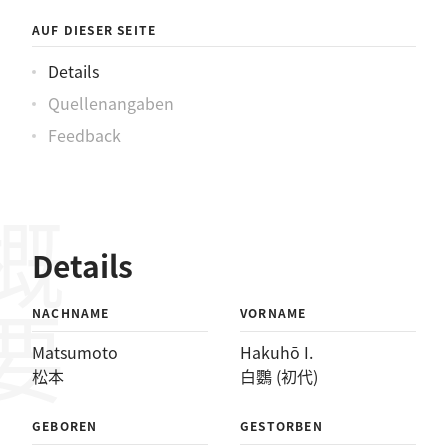
鸚(初代)
AUF DIESER SEITE
Details
Quellenangaben
Feedback
概要
Details
NACHNAME
VORNAME
Matsumoto
Hakuhō I.
松本
白鸚 (初代)
GEBOREN
GESTORBEN