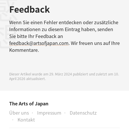
感想
Feedback
Wenn Sie einen Fehler entdecken oder zusätzliche
Informationen zu diesem Eintrag haben, senden
Sie bitte Ihr Feedback an
feedback@artsofjapan.com
. Wir freuen uns auf Ihre
Kommentare.
Dieser Artikel wurde am 29. März 2024 publiziert und zuletzt am 10.
April 2026 aktualisiert.
The Arts of Japan
Über uns
Impressum
Datenschutz
Kontakt