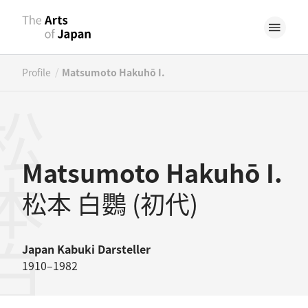
/
Profile
Matsumoto Hakuhō I.
Matsumoto Hakuhō I.
松本 白鸚 (初代)
Japan
Kabuki Darsteller
1910–1982