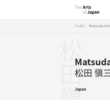
/
Profile
Matsuda Shi
松田愼三
Matsuda
松田 愼
Japan