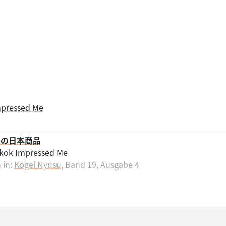
クの日本商品
kok Impressed Me
 in:
Kōgei Nyūsu
, Band 19, Ausgabe 4