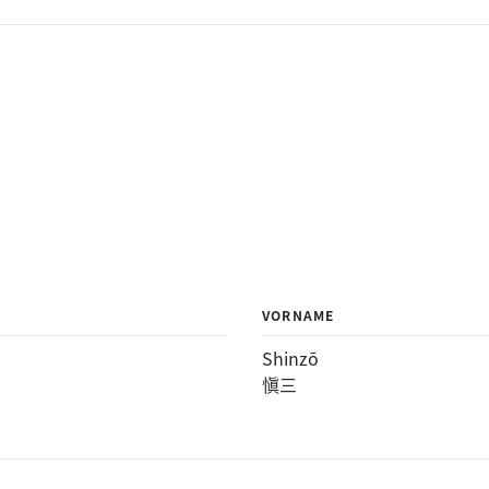
VORNAME
Shinzō
愼三