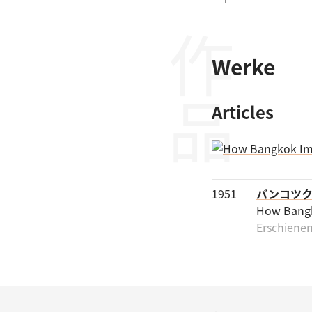
作品
Werke
Articles
1951
バンコツ
How Bang
Erschienen