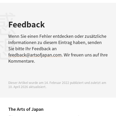
感想
Feedback
Wenn Sie einen Fehler entdecken oder zusätzliche
Informationen zu diesem Eintrag haben, senden
Sie bitte Ihr Feedback an
feedback@artsofjapan.com
. Wir freuen uns auf Ihre
Kommentare.
Dieser Artikel wurde am 14. Februar 2022 publiziert und zuletzt am
10. April 2026 aktualisiert.
The Arts of Japan