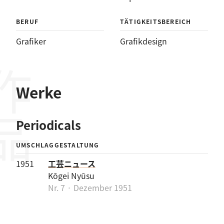
BERUF
TÄTIGKEITSBEREICH
Grafiker
Grafikdesign
作品
Werke
Periodicals
UMSCHLAGGESTALTUNG
1951
工芸ニュース
Kōgei Nyūsu
Nr. 7 · Dezember 1951