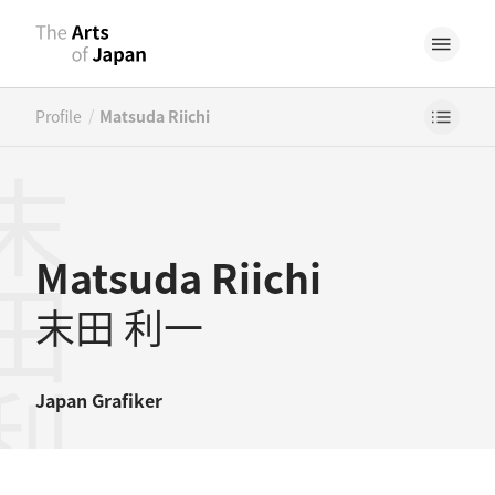
/
Profile
Matsuda Riichi
田利一
Matsuda Riichi
末田 利一
Japan
Grafiker