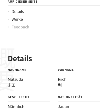
AUF DIESER SEITE
Details
Werke
Feedback
概要
Details
NACHNAME
VORNAME
Matsuda
Riichi
末田
利一
GESCHLECHT
NATIONALITÄT
Männlich
Japan