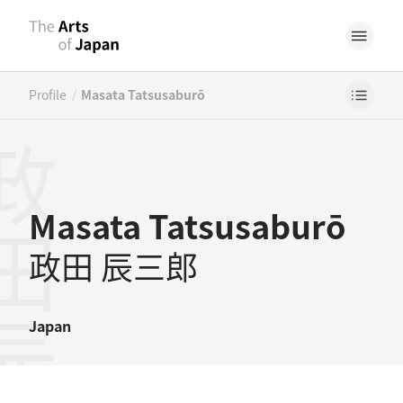
/
Profile
Masata Tatsusaburō
田辰三郎
Masata Tatsusaburō
政田 辰三郎
Japan