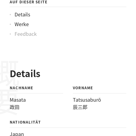
AUF DIESER SEITE
Details
Werke
Feedback
概要
Details
NACHNAME
VORNAME
Masata
Tatsusaburō
政田
辰三郎
NATIONALITÄT
Japan