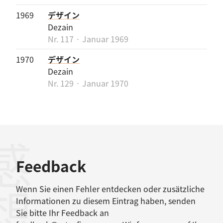
1969
デザイン
Dezain
Nr. 117 · Januar 1969
1970
デザイン
Dezain
Nr. 129 · Januar 1970
感想
Feedback
Wenn Sie einen Fehler entdecken oder zusätzliche
Informationen zu diesem Eintrag haben, senden
Sie bitte Ihr Feedback an