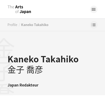
/
Profile
Kaneko Takahiko
子喬彦
Kaneko Takahiko
金子 喬彦
Japan
Redakteur