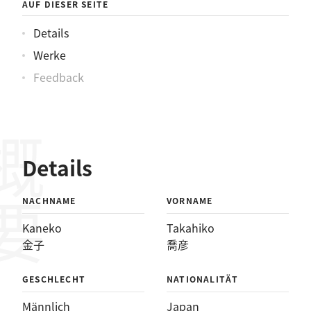
AUF DIESER SEITE
Details
Werke
Feedback
概要
Details
NACHNAME
VORNAME
Kaneko
Takahiko
金子
喬彦
GESCHLECHT
NATIONALITÄT
Männlich
Japan