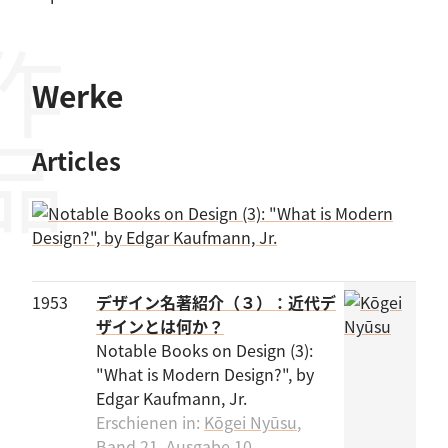
作品
Werke
Articles
1953
デザイン名著紹介（３）：近代デ
ザインとは何か？
Notable Books on Design (3):
"What is Modern Design?", by
Edgar Kaufmann, Jr.
Erschienen in:
Kōgei Nyūsu
,
Band 21, Ausgabe 10