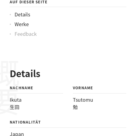
AUF DIESER SEITE
Details
Werke
Feedback
概要
Details
NACHNAME
VORNAME
Ikuta
Tsutomu
生田
勉
NATIONALITÄT
Japan