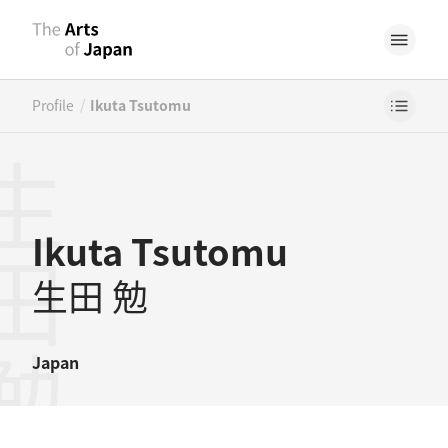
/
Profile
Ikuta Tsutomu
田勉
Ikuta Tsutomu
生田 勉
Japan