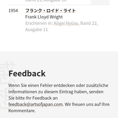
1954
フランク・ロイド・ライト
Frank Lloyd Wright
Erschienen in:
Kōgei Nyūsu
, Band 22,
Ausgabe 11
感想
Feedback
Wenn Sie einen Fehler entdecken oder zusätzliche
Informationen zu diesem Eintrag haben, senden
Sie bitte Ihr Feedback an
feedback@artsofjapan.com
. Wir freuen uns auf Ihre
Kommentare.