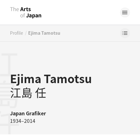
/
Profile
Ejima Tamotsu
島任
Ejima Tamotsu
江島 任
Japan
Grafiker
1934–2014