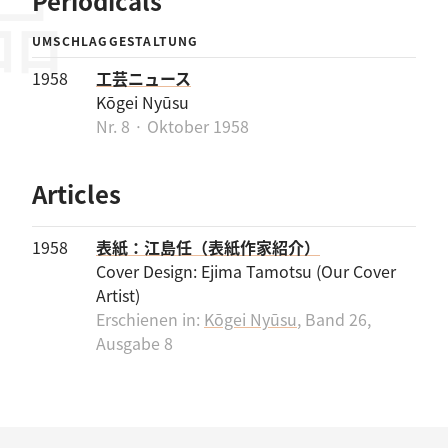
Periodicals
UMSCHLAGGESTALTUNG
1958
工芸ニュース
Kōgei Nyūsu
Nr. 8 · Oktober 1958
Articles
1958
表紙：江島任（表紙作家紹介）
Cover Design: Ejima Tamotsu (Our Cover
Artist)
Erschienen in:
Kōgei Nyūsu
, Band 26,
Ausgabe 8