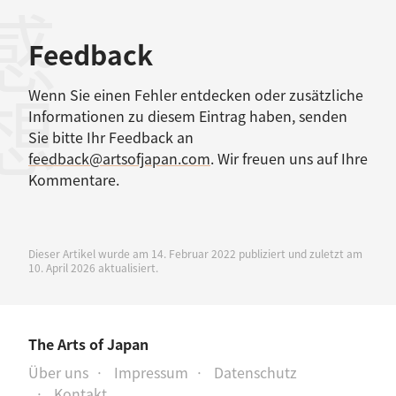
感想
Feedback
Wenn Sie einen Fehler entdecken oder zusätzliche
Informationen zu diesem Eintrag haben, senden
Sie bitte Ihr Feedback an
feedback@artsofjapan.com
. Wir freuen uns auf Ihre
Kommentare.
Dieser Artikel wurde am 14. Februar 2022 publiziert und zuletzt am
10. April 2026 aktualisiert.
The Arts of Japan
Über uns
Impressum
Datenschutz
Kontakt