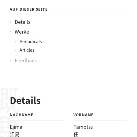
AUF DIESER SEITE
Details
Werke
Periodicals
Articles
Feedback
概要
Details
NACHNAME
VORNAME
Ejima
Tamotsu
江島
任