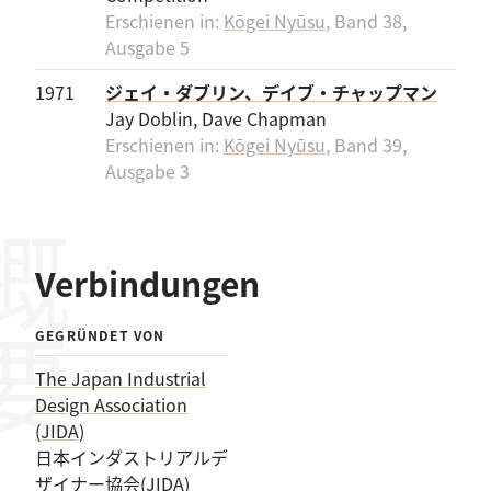
Erschienen in:
Kōgei Nyūsu
, Band 38,
Ausgabe 5
1971
ジェイ・ダブリン、デイブ・チャップマン
Jay Doblin, Dave Chapman
Erschienen in:
Kōgei Nyūsu
, Band 39,
Ausgabe 3
概要
Verbindungen
GEGRÜNDET VON
The Japan Industrial
Design Association
(JIDA)
日本インダストリアルデ
ザイナー協会(JIDA)