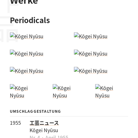
作品
Periodicals
UMSCHLAGGESTALTUNG
1955
工芸ニュース
Kōgei Nyūsu
Nr. 4 · April 1955