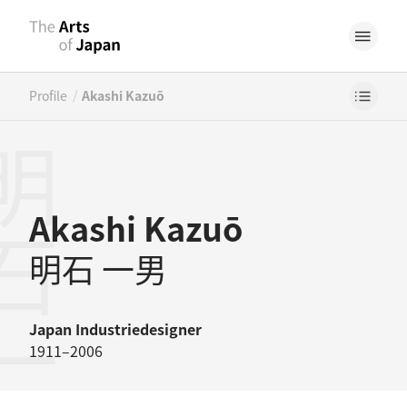
/
Profile
Akashi Kazuō
石一男
Akashi Kazuō
明石 一男
Japan
Industriedesigner
1911–2006