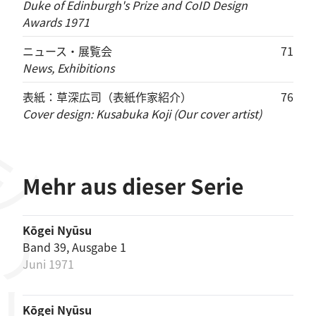
Duke of Edinburgh's Prize and CoID Design
Awards 1971
ニュース・展覧会
71
News, Exhibitions
表紙：草深広司（表紙作家紹介）
76
Cover design: Kusabuka Koji (Our cover artist)
リーズ
Mehr aus dieser Serie
Kōgei Nyūsu
Band 39, Ausgabe 1
Juni 1971
Kōgei Nyūsu