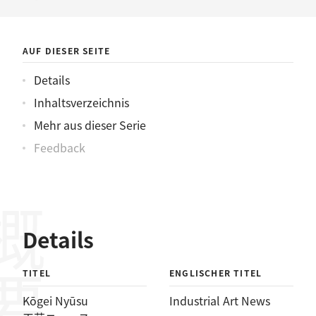
ニュース
AUF DIESER SEITE
Details
Inhaltsverzeichnis
Mehr aus dieser Serie
Feedback
概要
Details
TITEL
ENGLISCHER TITEL
Kōgei Nyūsu
Industrial Art News