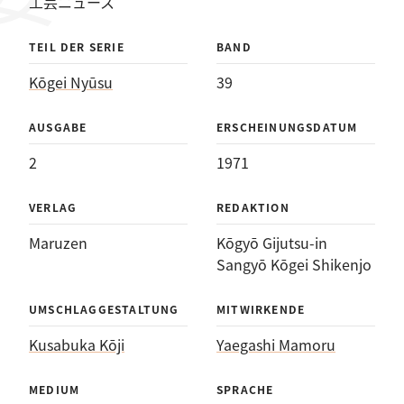
工芸ニュース
TEIL DER SERIE
BAND
Kōgei Nyūsu
39
AUSGABE
ERSCHEINUNGSDATUM
2
1971
VERLAG
REDAKTION
Maruzen
Kōgyō Gijutsu-in
Sangyō Kōgei Shikenjo
UMSCHLAGGESTALTUNG
MITWIRKENDE
Kusabuka Kōji
Yaegashi Mamoru
MEDIUM
SPRACHE