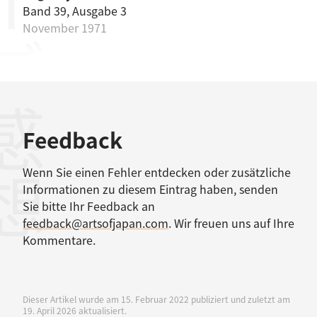
Band 39, Ausgabe 3
November 1971
感想
Feedback
Wenn Sie einen Fehler entdecken oder zusätzliche
Informationen zu diesem Eintrag haben, senden
Sie bitte Ihr Feedback an
feedback@artsofjapan.com
. Wir freuen uns auf Ihre
Kommentare.
Dieser Artikel wurde am 15. Februar 2022 publiziert und zuletzt am
19. April 2026 aktualisiert.