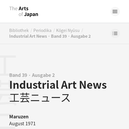
/
/
/
Bibliothek
Periodika
Kōgei Nyūsu
Industrial Art News · Band 39 · Ausgabe 2
Band 39 · Ausgabe 2
Industrial Art News
工芸ニュース
Maruzen
August 1971