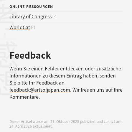
考文献
ONLINE-RESSOURCEN
Library of Congress
WorldCat
感想
Feedback
Wenn Sie einen Fehler entdecken oder zusätzliche
Informationen zu diesem Eintrag haben, senden
Sie bitte Ihr Feedback an
feedback@artsofjapan.com
. Wir freuen uns auf Ihre
Kommentare.
Dieser Artikel wurde am 27. Oktober 2025 publiziert und zuletzt am
24. April 2026 aktualisiert.