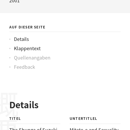
2001
AUF DIESER SEITE
Details
Klappentext
Quellenangaben
Feedback
概要
Details
TITEL
UNTERTITLEL
The Shunga of Suzuki
Mitate-e and Sexuality