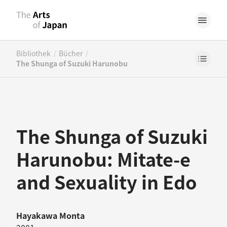
/
/
Bibliothek
Bücher
The Shunga of Suzuki Harunobu
The Shunga of Suzuki
Harunobu: Mitate-e
and Sexuality in Edo
Hayakawa Monta