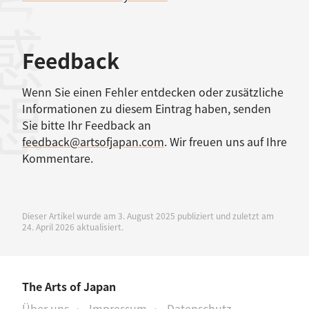
考文献
感想
Feedback
Wenn Sie einen Fehler entdecken oder zusätzliche
Informationen zu diesem Eintrag haben, senden
Sie bitte Ihr Feedback an
feedback@artsofjapan.com
. Wir freuen uns auf Ihre
Kommentare.
Dieser Artikel wurde am 3. August 2025 publiziert und zuletzt am
24. April 2026 aktualisiert.
The Arts of Japan
Über uns
Impressum
Datenschutz