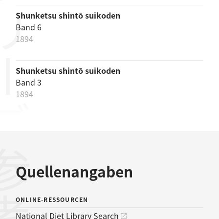
リーズ
Shunketsu shintō suikoden
Band 6
1894
Shunketsu shintō suikoden
Band 3
1894
Quellenangaben
ONLINE-RESSOURCEN
National Diet Library Search