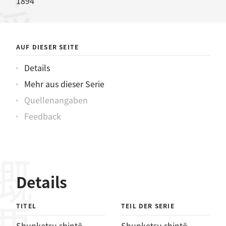
神稲水滸伝
1894
AUF DIESER SEITE
Details
Mehr aus dieser Serie
Quellenangaben
Feedback
概要
Details
TITEL
TEIL DER SERIE
Shunketsu shintō
Shunketsu shintō