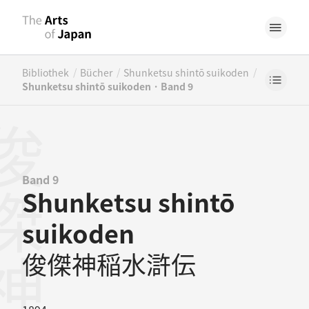
/
/
/
Bibliothek
Bücher
Shunketsu shintō suikoden
Shunketsu shintō suikoden · Band 9
Band 9
Shunketsu shintō
suikoden
俊傑神稲水滸伝