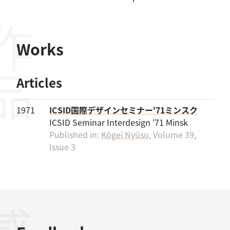
作品
Works
Articles
1971
ICSID国際デザインセミナー'71ミンスク
ICSID Seminar Interdesign '71 Minsk
Published in:
Kōgei Nyūsu
, Volume 39,
Issue 3