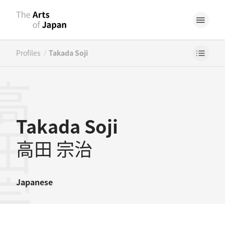
/
Profiles
Takada Soji
田宗治
Takada Soji
高田 宗治
Japanese