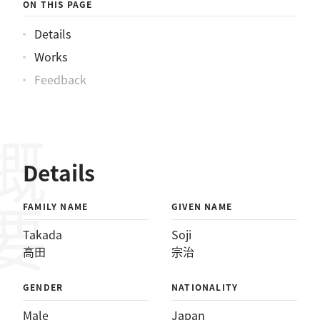
ON THIS PAGE
Details
Works
Feedback
概要
Details
FAMILY NAME
GIVEN NAME
Takada
Soji
高田
宗治
GENDER
NATIONALITY
Male
Japan