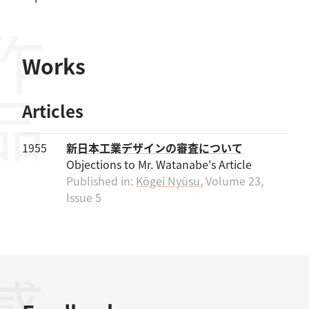
作品
Works
Articles
1955
新日本工業デザインの審査について
Objections to Mr. Watanabe's Article
Published in:
Kōgei Nyūsu
, Volume 23,
Issue 5