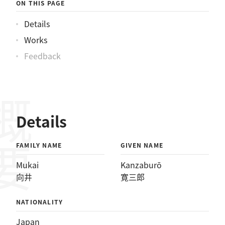
ON THIS PAGE
Details
Works
Feedback
概要
Details
FAMILY NAME
GIVEN NAME
Mukai
Kanzaburō
向井
寛三郎
NATIONALITY
Japan