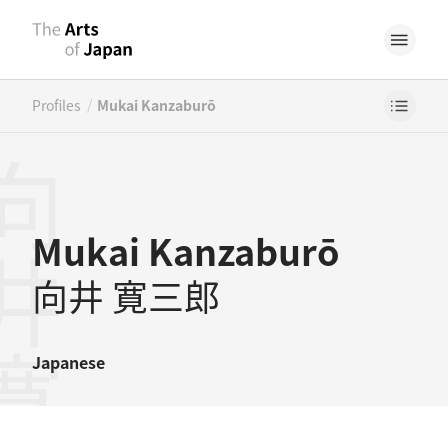
/
Profiles
Mukai Kanzaburō
井寛三郎
Mukai Kanzaburō
向井 寛三郎
Japanese