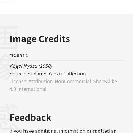
画像
Image Credits
FIGURE 1
Kōgei Nyūsu (1950)
Source:
Stefan E. Yanku Collection
License:
Attribution-NonCommercial-ShareAlike
4.0 International
感想
Feedback
If you have additional information or spotted an