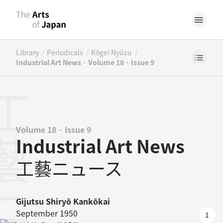
/
/
/
Library
Periodicals
Kōgei Nyūsu
Industrial Art News · Volume 18 · Issue 9
Volume 18 · Issue 9
Industrial Art News
工藝ニュース
Gijutsu Shiryō Kankōkai
September 1950
1