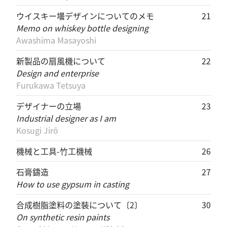
ウイスキー壜デザインについてのメモ
21
Memo on whiskey bottle designing
Awashima Masayoshi
新製品の扇風機について
22
Design and enterprise
Furukawa Tetsuya
デザイナーの立場
23
Industrial designer as I am
Kosugi Jirō
機械と工具-竹工機械
26
石膏鑄造
27
How to use gypsum in casting
合成樹脂塗料の塗裝について〔2〕
30
On synthetic resin paints