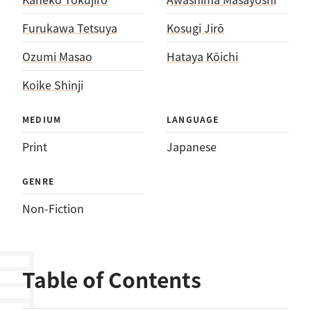
Furukawa Tetsuya
Kosugi Jirō
Ozumi Masao
Hataya Kōichi
Koike Shinji
MEDIUM
LANGUAGE
Print
Japanese
GENRE
Non-Fiction
Table of Contents