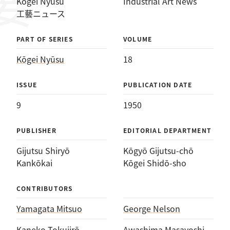
Kōgei Nyūsu
Industrial Art News
工藝ニュース
PART OF SERIES
VOLUME
Kōgei Nyūsu
18
ISSUE
PUBLICATION DATE
9
1950
PUBLISHER
EDITORIAL DEPARTMENT
Gijutsu Shiryō
Kōgyō Gijutsu-chō
Kankōkai
Kōgei Shidō-sho
CONTRIBUTORS
Yamagata Mitsuo
George Nelson
Kaneko Tokujirō
Awashima Masayoshi