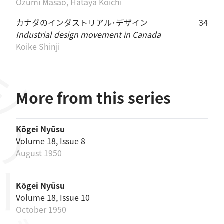
Ozumi Masao, Hataya Kōichi
カナダのインダストリアル･デザイン
34
Industrial design movement in Canada
Koike Shinji
リーズ
More from this series
Kōgei Nyūsu
Volume 18, Issue 8
August 1950
Kōgei Nyūsu
Volume 18, Issue 10
October 1950