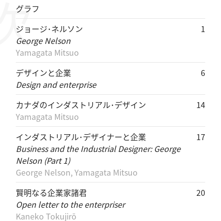
目次
グラフ
ジョージ･ネルソン
1
George Nelson
Yamagata Mitsuo
デザインと企業
6
Design and enterprise
カナダのインダストリアル･デザイン
14
Yamagata Mitsuo
インダストリアル･デザイナーと企業
17
Business and the Industrial Designer: George
Nelson (Part 1)
George Nelson, Yamagata Mitsuo
賢明なる企業家諸君
20
Open letter to the enterpriser
Kaneko Tokujirō