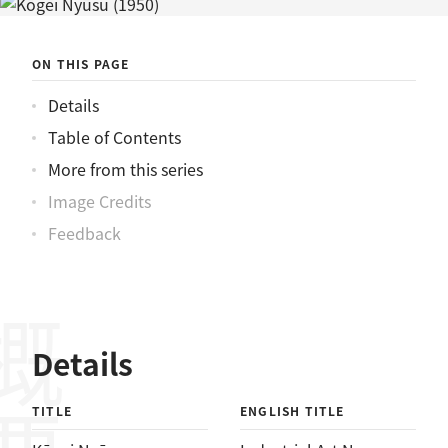
ニュース
ON THIS PAGE
Details
Table of Contents
More from this series
Image Credits
Feedback
概要
Details
TITLE
ENGLISH TITLE